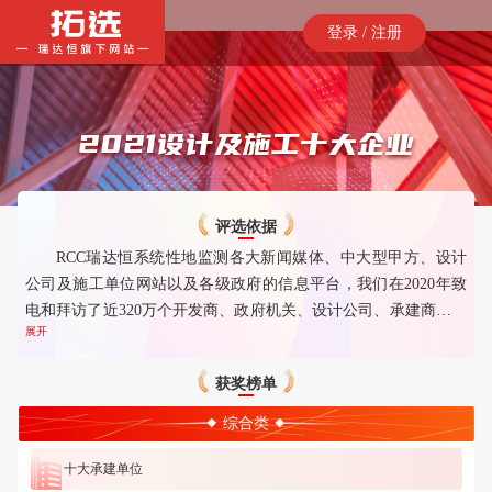
登录 / 注册
2021设计及施工十大企业
评选依据
RCC瑞达恒系统性地监测各大新闻媒体、中大型甲方、设计
公司及施工单位网站以及各级政府的信息平台，我们在2020年致
电和拜访了近320万个开发商、政府机关、设计公司、承建商和分
展开
包商的项目负责人，调研范围覆盖超过22万个有效楼宇项目，项
目总造价超过30万亿元；我们在2020年还收录了招、中标公告近
获奖榜单
一千万条，其中包括三百多万条中标公告。以上述的大数据为依
托，RCC瑞达恒测算出各企业所参与的项目和采购的总价和规
综合类
模，并秉承客观和公正的原则评选出2021年度中国的十大承建单
位、十大设计公司、十大室内设计公司、十大室内装修单位、空
十大承建单位