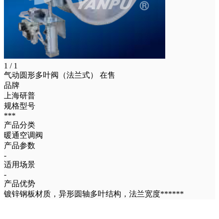
1 / 1
气动圆形多叶阀（法兰式）
在售
品牌
上海研普
规格型号
***
产品分类
暖通空调阀
产品参数
-
适用场景
-
产品优势
镀锌钢板材质，异形圆轴多叶结构，法兰宽度******