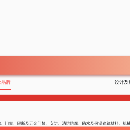
大品牌
设计及
梯、门窗、隔断及五金
门禁、安防、消防
防腐、防水及保温
建筑材料、机