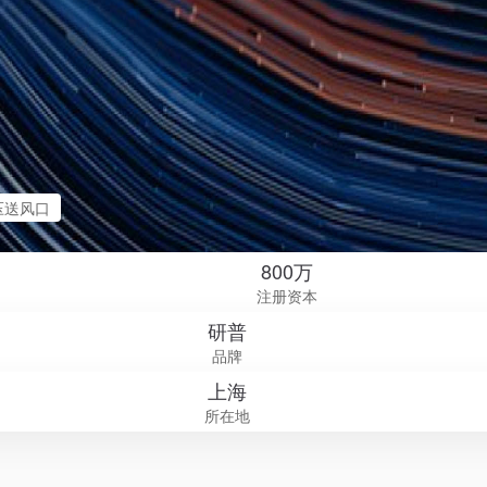
压送风口
800万
注册资本
研普
品牌
上海
所在地