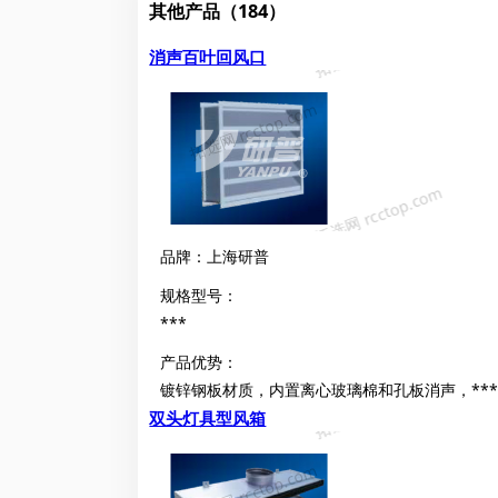
其他产品（184）
消声百叶回风口
品牌：上海研普
规格型号：
***
产品优势：
镀锌钢板材质，内置离心玻璃棉和孔板消声，****
双头灯具型风箱