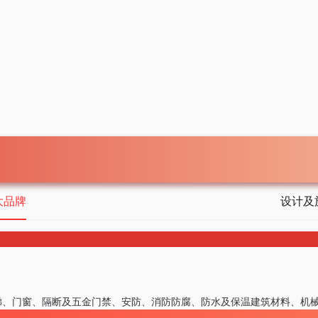
大品牌
设计及
梯、门窗、隔断及五金
门禁、安防、消防
防腐、防水及保温
建筑材料、机