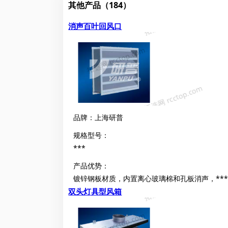
其他产品（184）
消声百叶回风口
品牌：上海研普
规格型号：
***
产品优势：
镀锌钢板材质，内置离心玻璃棉和孔板消声，****
双头灯具型风箱