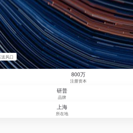
压送风口
800万
注册资本
研普
品牌
上海
所在地