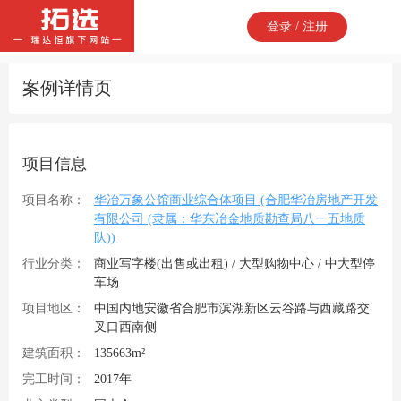
登录 / 注册
案例详情页
项目信息
项目名称：
华冶万象公馆商业综合体项目 (合肥华冶房地产开发
有限公司 (隶属：华东冶金地质勘查局八一五地质
队))
行业分类：
商业写字楼(出售或出租) / 大型购物中心 / 中大型停
车场
项目地区：
中国内地安徽省合肥市滨湖新区云谷路与西藏路交
叉口西南侧
建筑面积：
135663m²
完工时间：
2017年