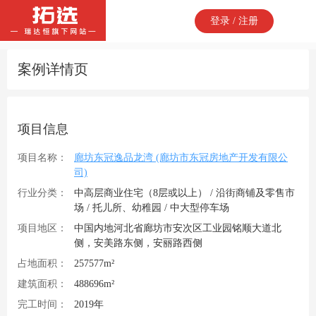
登录 / 注册
案例详情页
项目信息
项目名称：
廊坊东冠逸品龙湾 (廊坊市东冠房地产开发有限公
司)
行业分类：
中高层商业住宅（8层或以上） / 沿街商铺及零售市
场 / 托儿所、幼稚园 / 中大型停车场
项目地区：
中国内地河北省廊坊市安次区工业园铭顺大道北
侧，安美路东侧，安丽路西侧
占地面积：
257577m²
建筑面积：
488696m²
完工时间：
2019年