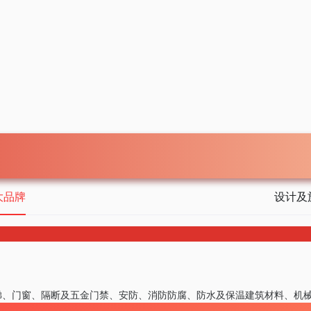
大品牌
设计及
梯、门窗、隔断及五金
门禁、安防、消防
防腐、防水及保温
建筑材料、机