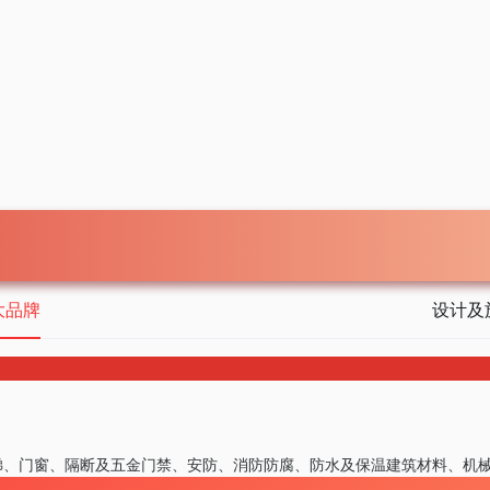
大品牌
设计及
梯、门窗、隔断及五金
门禁、安防、消防
防腐、防水及保温
建筑材料、机