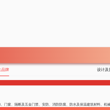
大品牌
设计及
梯、门窗、隔断及五金
门禁、安防、消防
防腐、防水及保温
建筑材料、机