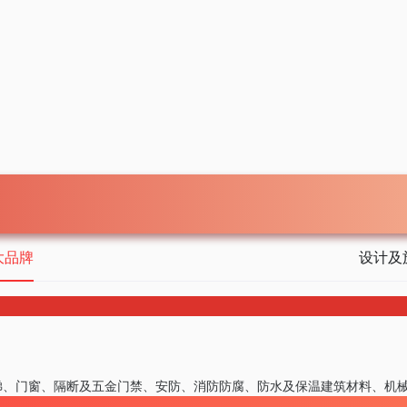
大品牌
设计及
梯、门窗、隔断及五金
门禁、安防、消防
防腐、防水及保温
建筑材料、机