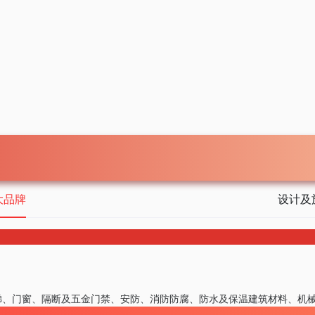
大品牌
设计及
梯、门窗、隔断及五金
门禁、安防、消防
防腐、防水及保温
建筑材料、机