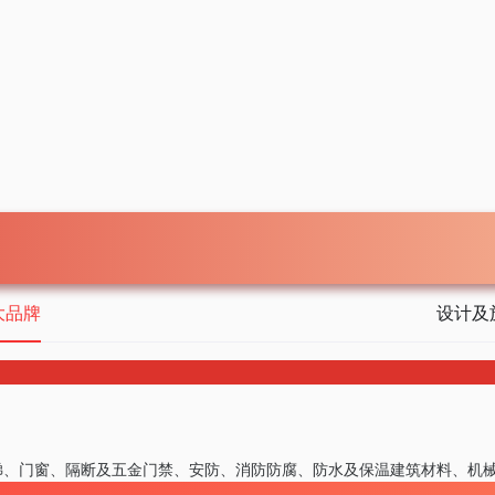
大品牌
设计及
梯、门窗、隔断及五金
门禁、安防、消防
防腐、防水及保温
建筑材料、机