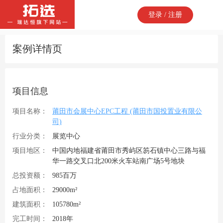
登录 / 注册
案例详情页
项目信息
项目名称：
莆田市会展中心EPC工程 (莆田市国投置业有限公
司)
行业分类：
展览中心
项目地区：
中国内地福建省莆田市秀屿区笏石镇中心三路与福
华一路交叉口北200米火车站南广场5号地块
总投资额：
985百万
占地面积：
29000m²
建筑面积：
105780m²
完工时间：
2018年