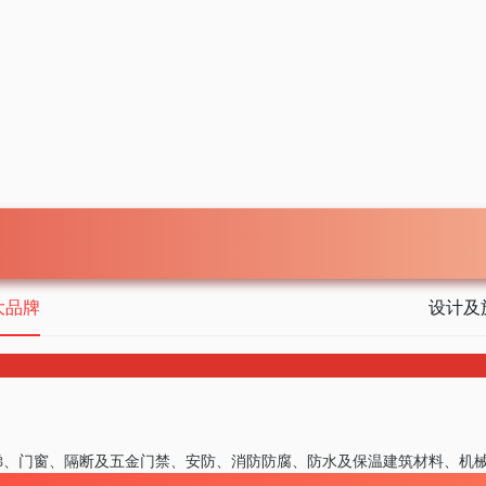
大品牌
设计及
梯、门窗、隔断及五金
门禁、安防、消防
防腐、防水及保温
建筑材料、机