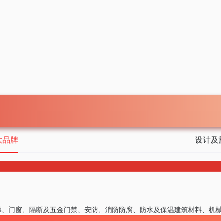
大品牌
设计及
梯、门窗、隔断及五金
门禁、安防、消防
防腐、防水及保温
建筑材料、机