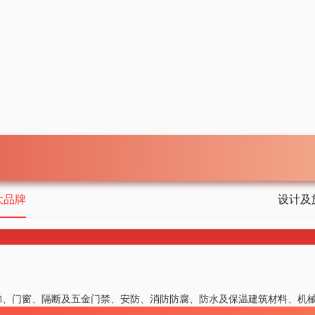
大品牌
设计及
梯、门窗、隔断及五金
门禁、安防、消防
防腐、防水及保温
建筑材料、机