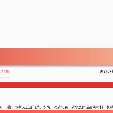
大品牌
设计及
梯、门窗、隔断及五金
门禁、安防、消防
防腐、防水及保温
建筑材料、机