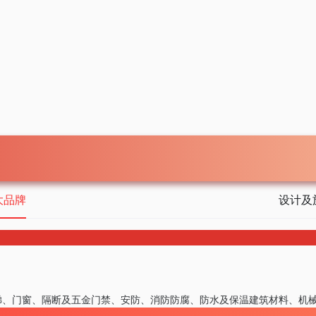
大品牌
设计及
梯、门窗、隔断及五金
门禁、安防、消防
防腐、防水及保温
建筑材料、机