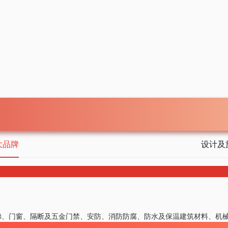
大品牌
设计及
梯、门窗、隔断及五金
门禁、安防、消防
防腐、防水及保温
建筑材料、机