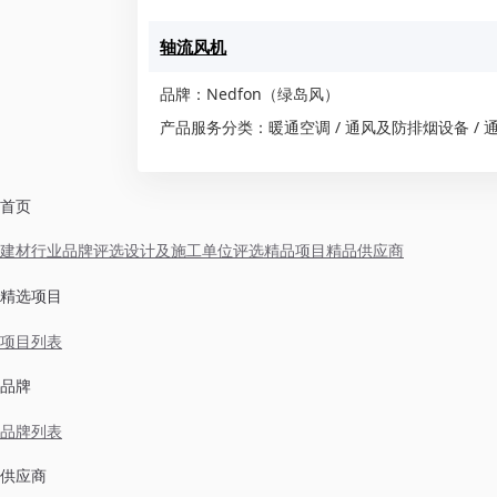
轴流风机
品牌：Nedfon（绿岛风）
产品服务分类：暖通空调 / 通风及防排烟设备 / 
首页
建材行业品牌评选
设计及施工单位评选
精品项目
精品供应商
精选项目
项目列表
品牌
品牌列表
供应商