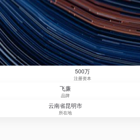
500万
注册资本
飞廉
品牌
云南省昆明市
所在地