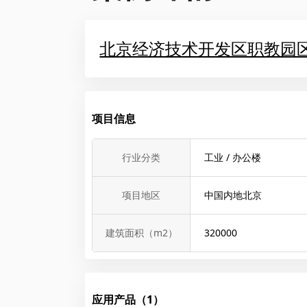
北京经济技术开发区职教园
项目信息
行业分类
工业 / 办公楼
项目地区
中国内地北京
建筑面积（m2）
320000
应用产品（1）