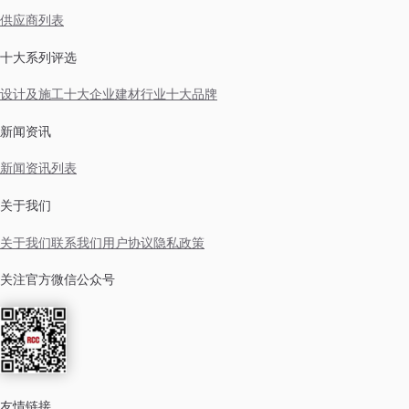
供应商列表
十大系列评选
设计及施工十大企业
建材行业十大品牌
新闻资讯
新闻资讯列表
关于我们
关于我们
联系我们
用户协议
隐私政策
关注官方微信公众号
友情链接