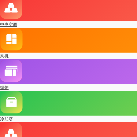
中央空调
风机
锅炉
冷却塔