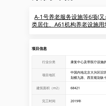
A-1号养老服务设施等6项(又名
类居住、A61机构养老设施用
项目信息
行业分类
康复中心及带医疗设施的
中国内地北京大兴区旧
项目地区
划横九路、西至规划纵
建筑面积（m2）
68421
完工时间
2019
年