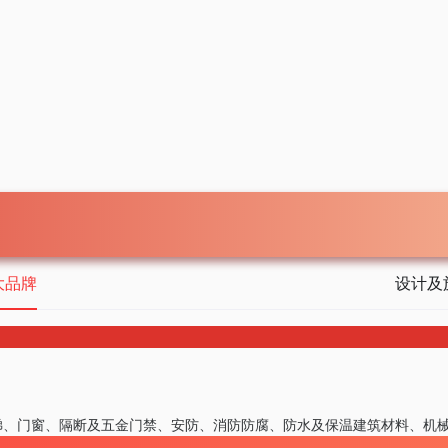
大品牌
设计及
梯、门窗、隔断及五金
门禁、安防、消防
防腐、防水及保温
建筑材料、机