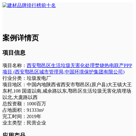
案例详情页
项目信息
项目名称：
西安鄠邑区生活垃圾无害化处理焚烧热电联产PPP
项目 (西安鄠邑区城市管理局,中国环境保护集团有限公司)
行业分类：
垃圾发电厂
项目地区：
中国内地陕西省西安市鄠邑区(原户县)大王镇大王
东村,108 国道以南,咸余路以东,鄠邑区生活垃圾无害化填埋场
以北,大庞路以西
总投资额：
1000百万
占地面积：
91333m²
完工时间：
2019年
业主类型：
民营企业
应用产品