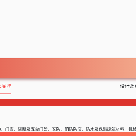
大品牌
设计及
梯、门窗、隔断及五金
门禁、安防、消防
防腐、防水及保温
建筑材料、机