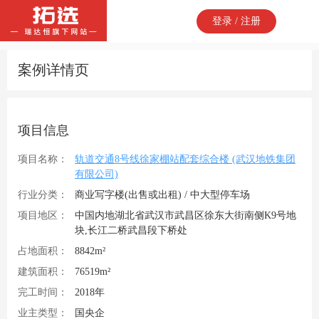
登录 / 注册
案例详情页
项目信息
项目名称：
轨道交通8号线徐家棚站配套综合楼 (武汉地铁集团
有限公司)
行业分类：
商业写字楼(出售或出租) / 中大型停车场
项目地区：
中国内地湖北省武汉市武昌区徐东大街南侧K9号地
块,长江二桥武昌段下桥处
占地面积：
8842m²
建筑面积：
76519m²
完工时间：
2018年
业主类型：
国央企