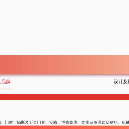
大品牌
设计及
梯、门窗、隔断及五金
门禁、安防、消防
防腐、防水及保温
建筑材料、机