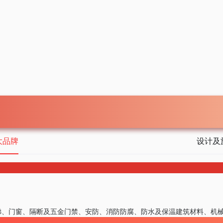
大品牌
设计及
梯、门窗、隔断及五金
门禁、安防、消防
防腐、防水及保温
建筑材料、机