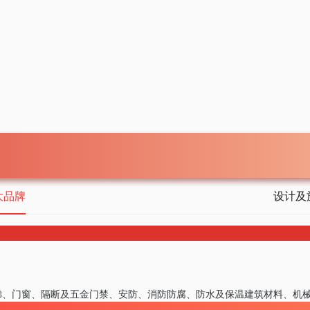
大品牌
设计及
梯、门窗、隔断及五金
门禁、安防、消防
防腐、防水及保温
建筑材料、机