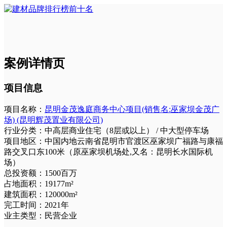
案例详情页
项目信息
项目名称：
昆明金茂逸庭商务中心项目(销售名:巫家坝金茂广
场) (昆明辉茂置业有限公司)
行业分类：
中高层商业住宅（8层或以上） / 中大型停车场
项目地区：
中国内地云南省昆明市官渡区巫家坝广福路与康福
路交叉口东100米（原巫家坝机场处,又名：昆明长水国际机
场）
总投资额：
1500百万
占地面积：
19177m²
建筑面积：
120000m²
完工时间：
2021年
业主类型：
民营企业