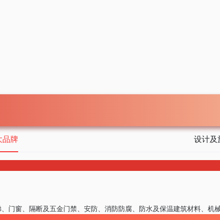
大品牌
设计及
梯、门窗、隔断及五金
门禁、安防、消防
防腐、防水及保温
建筑材料、机