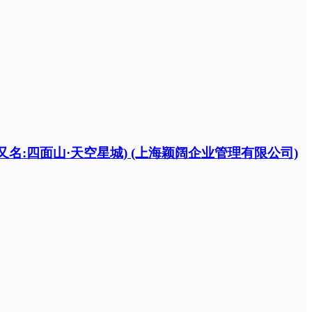
(又名:四面山·天空星城) (上海颖阔企业管理有限公司)